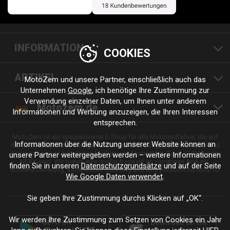
INFORMATION
COOKIES
ARTIKEL
MotoZem und unsere Partner, einschließlich auch das
Unternehmen
Google
, ich benötige Ihre Zustimmung zur
Verwendung einzelner Daten, um Ihnen unter anderem
Motozem.de
Informationen und Werbung anzuzeigen, die Ihren Interessen
entsprechen.
MotoZem ist ein spezialisierter E-Shop für alle Motorradfahrer, die auf
Informationen über die Nutzung unserer Website können an
der Suche nach hochwertiger Motorradbekleidung, Zubehör, Teilen und
Accessoires von bewährten Marken wie Alpinestars, Revit, SHIMA oder
unsere Partner weitergegeben werden – weitere Informationen
NEXX sind. Wir bieten eine große Auswahl an vorrätigen Artikeln,
finden Sie in unseren
Datenschutzgrundsätze
und auf der Seite
schnelle Lieferung, kompetente Beratung und eine persönliche Note für
Wie Google Daten verwendet
.
jede Fahrt und jeden Stil.
Sie geben Ihre Zustimmung durchs Klicken auf „OK“.
Wir werden Ihre Zustimmung zum Setzen von Cookies ein Jahr