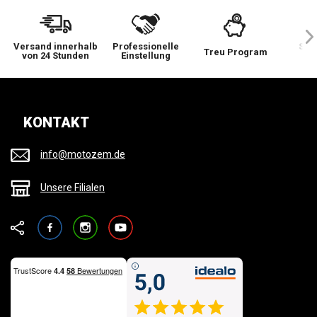
Versand innerhalb
Professionelle
Sie 
Treu Program
von 24 Stunden
Einstellung
wi
KONTAKT
info@motozem.de
Unsere Filialen
Facebook
Instagram
YouTube