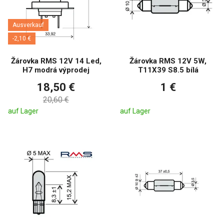
Ausverkauf
-2,10 €
Žárovka RMS 12V 14 Led,
Žárovka RMS 12V 5W,
H7 modrá výprodej
T11X39 S8.5 bílá
18,50 €
1 €
20,60 €
auf Lager
auf Lager