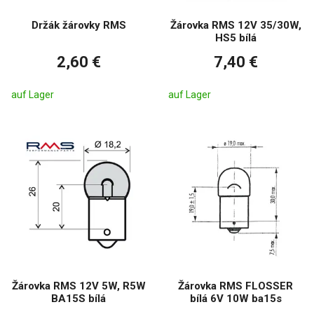
Držák žárovky RMS
Žárovka RMS 12V 35/30W,
HS5 bílá
2,60 €
7,40 €
auf Lager
auf Lager
Žárovka RMS 12V 5W, R5W
Žárovka RMS FLOSSER
BA15S bílá
bílá 6V 10W ba15s