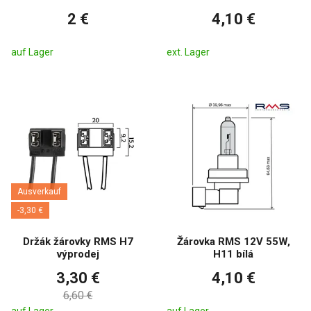
2 €
4,10 €
auf Lager
ext. Lager
Ausverkauf
-3,30 €
Držák žárovky RMS H7
Žárovka RMS 12V 55W,
výprodej
H11 bílá
3,30 €
4,10 €
6,60 €
auf Lager
auf Lager