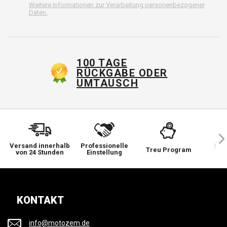
Weitere Informationen zur Verarbeitung personenbezogener
Daten.
100 TAGE
RÜCKGABE ODER
UMTAUSCH
Versand innerhalb
Professionelle
Sie 
Treu Program
von 24 Stunden
Einstellung
wi
KONTAKT
info@motozem.de