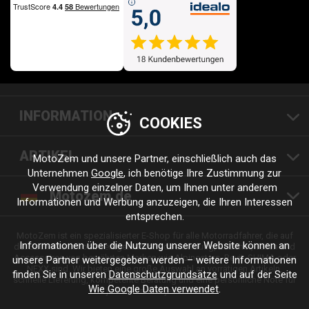
INFORMATION
COOKIES
ARTIKEL
MotoZem und unsere Partner, einschließlich auch das
Unternehmen
Google
, ich benötige Ihre Zustimmung zur
Verwendung einzelner Daten, um Ihnen unter anderem
Motozem.de
Informationen und Werbung anzuzeigen, die Ihren Interessen
entsprechen.
MotoZem ist ein spezialisierter E-Shop für alle Motorradfahrer, die auf
Informationen über die Nutzung unserer Website können an
der Suche nach hochwertiger Motorradbekleidung, Zubehör, Teilen und
Accessoires von bewährten Marken wie Alpinestars, Revit, SHIMA oder
unsere Partner weitergegeben werden – weitere Informationen
NEXX sind. Wir bieten eine große Auswahl an vorrätigen Artikeln,
finden Sie in unseren
Datenschutzgrundsätze
und auf der Seite
schnelle Lieferung, kompetente Beratung und eine persönliche Note für
Wie Google Daten verwendet
.
jede Fahrt und jeden Stil.