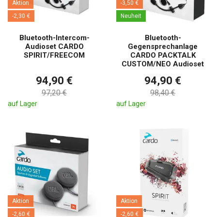
Aktion
-3,50 €
-2,30 €
Neuheit
Bluetooth-Intercom-
Bluetooth-
Audioset CARDO
Gegensprechanlage
SPIRIT/FREECOM
CARDO PACKTALK
CUSTOM/NEO Audioset
94,90 €
94,90 €
97,20 €
98,40 €
auf Lager
auf Lager
Aktion
Aktion
-2,60 €
-2,60 €