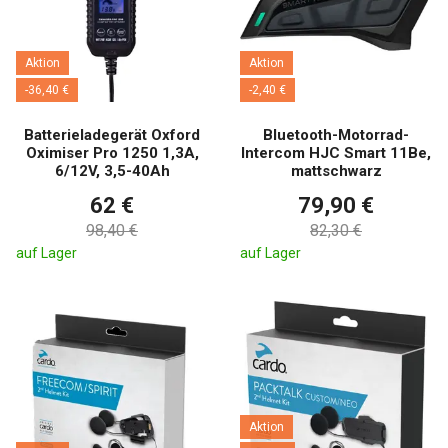
Aktion
Aktion
-36,40 €
-2,40 €
Batterieladegerät Oxford
Bluetooth-Motorrad-
Oximiser Pro 1250 1,3A,
Intercom HJC Smart 11Be,
6/12V, 3,5-40Ah
mattschwarz
62 €
79,90 €
98,40 €
82,30 €
auf Lager
auf Lager
Aktion