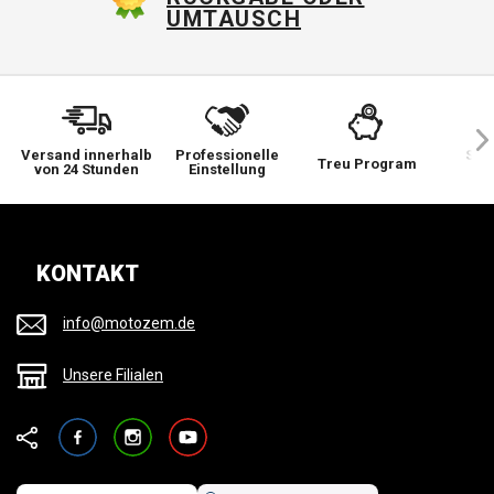
UMTAUSCH
Versand innerhalb
Professionelle
Sie 
Treu Program
von 24 Stunden
Einstellung
wi
KONTAKT
info@motozem.de
Unsere Filialen
Facebook
Instagram
YouTube