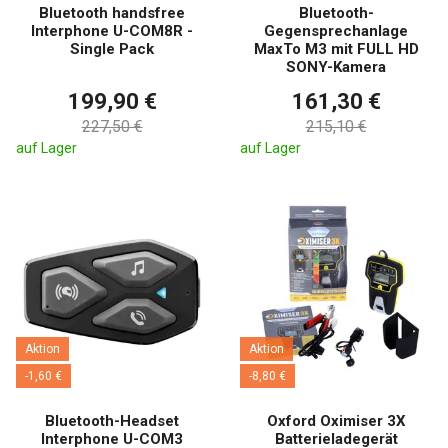
Bluetooth handsfree
Bluetooth-
Interphone U-COM8R -
Gegensprechanlage
Single Pack
MaxTo M3 mit FULL HD
SONY-Kamera
199,90 €
161,30 €
227,50 €
215,10 €
auf Lager
auf Lager
Aktion
Aktion
-1,60 €
-8,80 €
Bluetooth-Headset
Oxford Oximiser 3X
Interphone U-COM3
Batterieladegerät