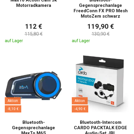
Motorradkamera
Gegensprechanlage
FreedConn FX PRO Mesh
MotoZem schwarz
112 €
119,90 €
115,80 €
130,90 €
auf Lager
auf Lager
Aktion
Aktion
-8,10 €
-4,90 €
Bluetooth-
Bluetooth-Intercom
Gegensprechanlage
CARDO PACKTALK EDGE
MaxTo M6S
Audio-Set JBL