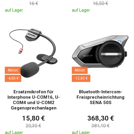
16 €
16,50 €
auf Lager
auf Lager
Aktion
Aktion
-4,50 €
-12,80 €
Ersatzmikrofon für
Bluetooth-Intercom-
Interphone U-COM16, U-
Freisprecheinrichtung
COM4 und U-COM2
SENA 50S
Gegensprechanlagen
15,80 €
368,30 €
20,30 €
381,10 €
auf Lager
auf Lager