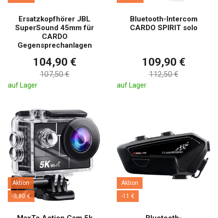
Ersatzkopfhörer JBL
Bluetooth-Intercom
SuperSound 45mm für
CARDO SPIRIT solo
CARDO
Gegensprechanlagen
104,90 €
109,90 €
107,50 €
112,50 €
auf Lager
auf Lager
Aktion
Aktion
-3,80 €
-11 €
MaxTo Action Cam 5k
Bluetooth-