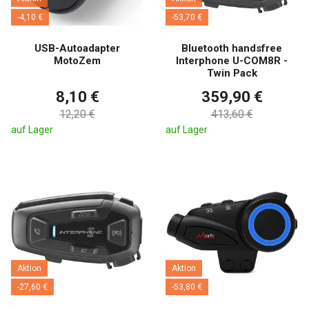
-4,10 €
-53,70 €
USB-Autoadapter
Bluetooth handsfree
MotoZem
Interphone U-COM8R -
Twin Pack
8,10 €
359,90 €
12,20 €
413,60 €
auf Lager
auf Lager
Aktion
Aktion
-27,60 €
-53,80 €