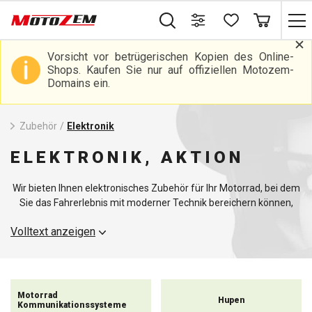
Vorsicht vor betrügerischen Kopien des Online-
Shops. Kaufen Sie nur auf offiziellen Motozem-
Domains ein.
Zubehör
/
Elektronik
ELEKTRONIK, AKTION
Wir bieten Ihnen elektronisches Zubehör für Ihr Motorrad, bei dem
Sie das Fahrerlebnis mit moderner Technik bereichern können,
aber auch einfaches Elektrozubehör wie
Gegensprechanlagen
. In
Volltext anzeigen
unserer Kategorie finden Sie eine große Auswahl an
elektronischem Zubehör, darunter Motorradsprechanlagen, die
eine einfache Kommunikation mit anderen Motorradfahrern oder
einem Mitfahrer ermöglichen. Wir bieten auch praktische
Motorrad-Ladegeräte an, damit Ihre elektronischen Geräte immer
Motorrad
Hupen
voll aufgeladen und einsatzbereit sind.
Kommunikationssysteme