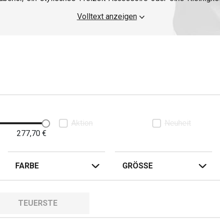
orradfahrer ist vielfältig, und jeder Fahrer hat einen anderen 
Volltext anzeigen
räsentieren wir Ihnen eine Übersicht, die Ihnen dabei hilft, ei
einen Chopper-Liebhaber, einen Sportfahrer oder einen Fan von 
Aktion
Neuheit
277,70
€
FARBE
GRÖSSE
TEUERSTE