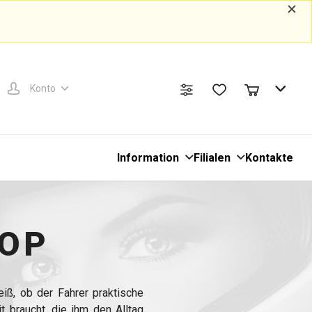
Konto
Information
Filialen
Kontakte
TOP
iß, ob der Fahrer praktische
t braucht, die ihm den Alltag