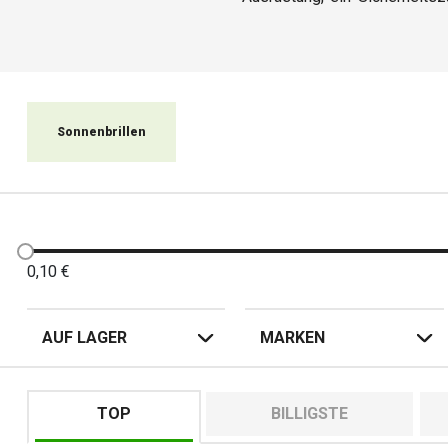
verschönert. Die Welt der Mot
andere Erwartungen. Deshalb p
einen erfahrenen Reisenden, 
Sonnenbrillen
0,10
€
AUF LAGER
MARKEN
TOP
BILLIGSTE