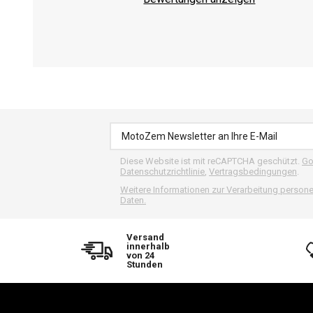
Motorradfahrer empfehlen wi
Wenn Sie sich nicht entschei
das aussuchen kann, was er b
Art des Beschenkten
Ha
Anfänger
Erfahrener
Diese Website ist mit reCAPTCHA geschützt.
Go
Motorradfahrer
Datenschutzrichtlinie
,
Vertragsbedingungen
.
Weitere Informationen zur Verarbeitung perso
Fan des Motorrad-Stils
Daten.
Versand
innerhalb
Anspruchsvoller Fahrer
von 24
Stunden