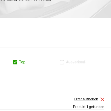
Stil, ein anderes Motorrad und
n Geschenk für einen Anfänger,
Motorradzubehör zu finden.
Top
Ausverkauf
Filter aufheben
Produkt
1
gefunden