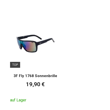
Wir helfen Ihnen dabei, Gesc
diesem Text erfahren Sie, w
Geburtstage oder Jahrestage 
Geschenk zu wählen, zum Bei
Warum ein G
TOP
wählen?
3F Fly 1768 Sonnenbrille
Wenn Sie sich fragen, warum 
19,90 €
Angebots und der Ausrichtung
Sicherheitsausrüstung, Frei
auf Lager
symbolisch sein. Es kann
nü
Saison über gute Dienste l