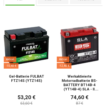
Aktion
Aktion
-10,40 €
-12,40 €
Gel-Batterie FULBAT
Werkaktivierte
FTZ14S (YTZ14S)
Motorradbatterie BS-
BATTERY BT14B-4
(YT14B-4) SLA - II.
Qualität
53,20 €
74,60 €
63,60 €
87 €