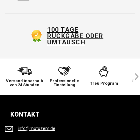
100 TAGE
RÜCKGABE ODER
UMTAUSCH
Versand innerhalb
Professionelle
Sie 
Treu Program
von 24 Stunden
Einstellung
wi
KONTAKT
info@motozem.de