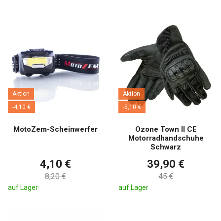
Aktion
Aktion
-4,10 €
-5,10 €
MotoZem-Scheinwerfer
Ozone Town II CE
Motorradhandschuhe
Schwarz
4,10 €
39,90 €
8,20 €
45 €
auf Lager
auf Lager