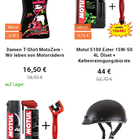
Aktion
Aktion
-2,40 €
-9,70 €
Damen T-Shirt MotoZem -
Motul 5100 Ester 15W-50
Wir leben von Motorrädern
4L Ölset +
Kettenreinigungsbürste
16,50 €
44 €
18,90 €
53,70 €
auf Lager