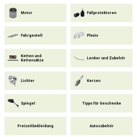
Motor
Fallprotektoren
Plexis
Fahrgestell
Ketten und
Lenker und Zubehör
Kettensätze
Lichter
Kerzen
Spiegel
Tipps für Geschenke
Freizeitbekleidung
Autozubehör