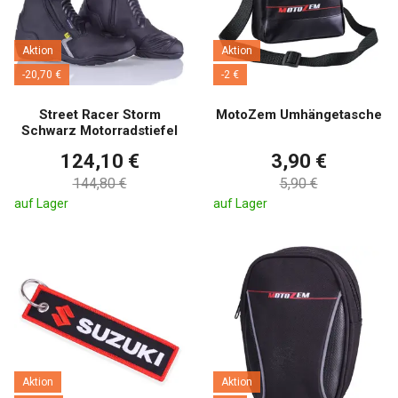
Aktion
Aktion
-20,70 €
-2 €
Street Racer Storm
MotoZem Umhängetasche
Schwarz Motorradstiefel
124,10 €
3,90 €
144,80 €
5,90 €
auf Lager
auf Lager
Aktion
Aktion