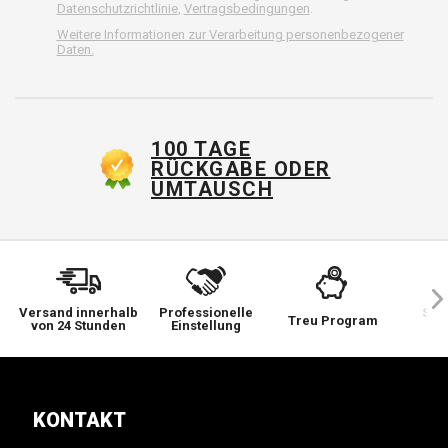
Datenschutzrichtlinie
,
Vertragsbedingungen
.
Weitere Informationen zur Verarbeitung personenbezogener
Daten.
100 TAGE
RÜCKGABE ODER
UMTAUSCH
Versand innerhalb
Professionelle
Sie 
Treu Program
von 24 Stunden
Einstellung
wi
KONTAKT