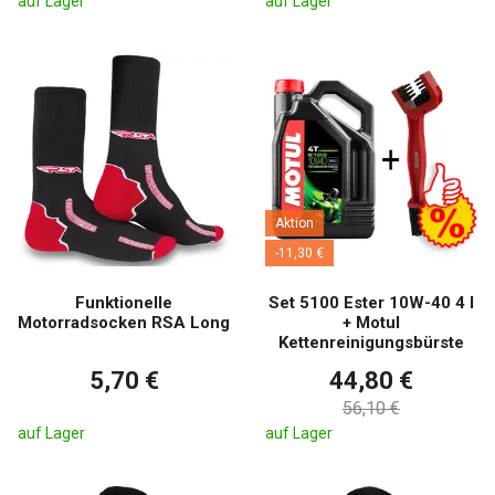
auf Lager
auf Lager
Aktion
-11,30 €
Funktionelle
Set 5100 Ester 10W-40 4 l
Motorradsocken RSA Long
+ Motul
Kettenreinigungsbürste
5,70 €
44,80 €
56,10 €
auf Lager
auf Lager