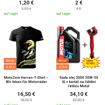
1,20 €
2 €
3,30 €
4 €
auf Lager
auf Lager
Aktion
Aktion
-2,40 €
-9,70 €
MotoZem Herren-T-Shirt –
Sada olej 3000 20W-50
Wir leben für Motorräder
4L+ kartáč na čištění
řetězu Motul
16,50 €
34,10 €
18,90 €
43,80 €