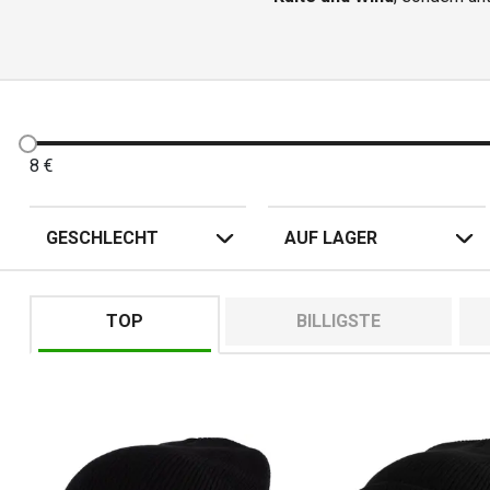
In unserem Sortiment f
Die Mützen sind aus hochwe
gewährleisten. Sie eignen sic
mit Freunden. Dank ihres vi
8
€
GESCHLECHT
AUF LAGER
Ja, die me
Die meisten Mode
TOP
BILLIGSTE
Ja, 