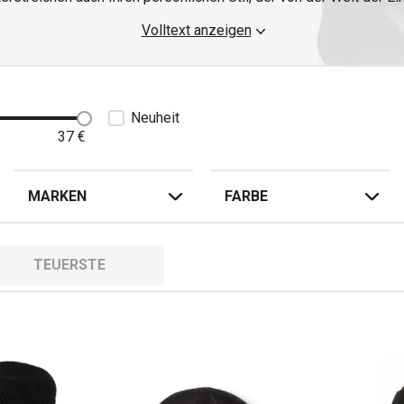
inden Sie Mützen in verschiedenen Farben, Schnitten und Design
Volltext anzeigen
Strickmütze bis zur modernen Beanie.
rtigen und angenehmen Materialien gefertigt, die Langlebigkeit
h nicht nur für den Alltag in der Stadt, sondern auch für Ausflüge
Neuheit
elseitigen Looks lassen sie sich gut mit
Jacken, Sweatshirts
od
37
€
MotoZem-Sortiment kombinieren.
Sind die Mützen unisex?
MARKEN
FARBE
isten Modelle sind universell und passen sowohl Männern als a
Sind die Mützen maschinenwaschbar?
lle ja, wir empfehlen aber immer, die Anweisungen des Herstel
TEUERSTE
Gibt es verschiedene Größen?
es gibt Universal- und Mehrgrößen, damit die Mützen allen gut pa