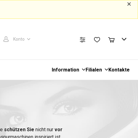
Konto
Information
Filialen
Kontakte
N
ie
schützen Sie
nicht nur
vor
nspurmaschinen inspiriert ist.