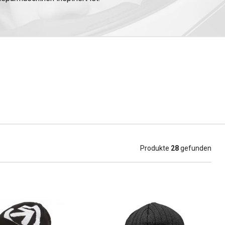
s - von der klassischen
 und Tragekomfort im Alltag
, Veranstaltungen oder Treffen
er
Freizeit-T-Shirts
aus dem
uch Frauen.
lers zu befolgen.
Produkte
28
gefunden
ssen.