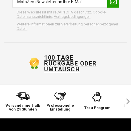
Diese Website ist mit reCAPTCHA geschützt.
Google-
Datenschutzrichtlinie
,
Vertragsbedingungen
.
Weitere Informationen zur Verarbeitung personenbezogener
Daten.
100 TAGE
RÜCKGABE ODER
UMTAUSCH
Versand innerhalb
Professionelle
Sie 
Treu Program
von 24 Stunden
Einstellung
wi