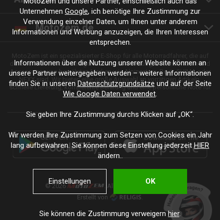
MotoZem und unsere Partner, einschließlich auch das
Unternehmen
Google
, ich benötige Ihre Zustimmung zur
Verwendung einzelner Daten, um Ihnen unter anderem
Motozem.de
Informationen und Werbung anzuzeigen, die Ihren Interessen
entsprechen.
MotoZem ist ein spezialisierter E-Shop für alle Motorradfahrer, die auf
Informationen über die Nutzung unserer Website können an
der Suche nach hochwertiger Motorradbekleidung, Zubehör, Teilen und
Accessoires von bewährten Marken wie Alpinestars, Revit, SHIMA oder
unsere Partner weitergegeben werden – weitere Informationen
NEXX sind. Wir bieten eine große Auswahl an vorrätigen Artikeln,
finden Sie in unseren
Datenschutzgrundsätze
und auf der Seite
schnelle Lieferung, kompetente Beratung und eine persönliche Note für
Wie Google Daten verwendet
.
jede Fahrt und jeden Stil.
Sie geben Ihre Zustimmung durchs Klicken auf „OK“.
Wir werden Ihre Zustimmung zum Setzen von Cookies ein Jahr
lang aufbewahren. Sie können diese Einstellung jederzeit
HIER
ändern..
Einstellungen
OK
© 2026
. Alle Rechte vorbehalten.
Erstellt von
.
Sie können die Zustimmung verweigern
hier
.