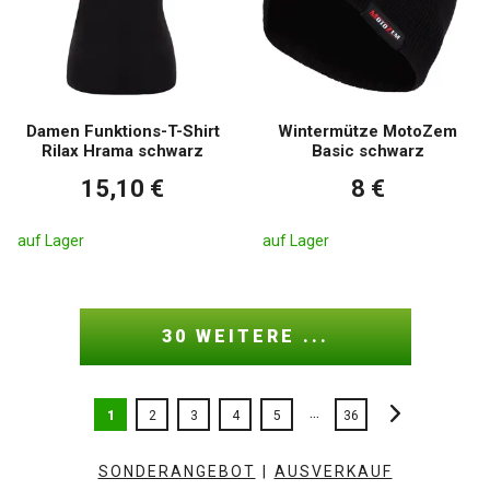
Damen Funktions-T-Shirt
Wintermütze MotoZem
Rilax Hrama schwarz
Basic schwarz
15,10 €
8 €
auf Lager
auf Lager
30 WEITERE ...
...
1
2
3
4
5
36
SONDERANGEBOT
|
AUSVERKAUF