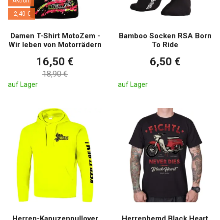
Aktion
-2,40 €
Damen T-Shirt MotoZem -
Bamboo Socken RSA Born
Wir leben von Motorrädern
To Ride
16,50 €
6,50 €
18,90 €
auf Lager
auf Lager
Herren-Kapuzenpullover
Herrenhemd Black Heart