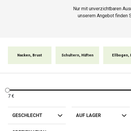
Nur mit unverzichtbaren Au
unserem Angebot finden Sie
Zertifikate unterliegen den 
Ob Sie an schwülen Sommerta
denken u
Nacken, Brust
Schultern, Hüften
Ellbogen, 
7
€
GESCHLECHT
AUF LAGER