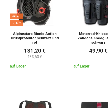
Aktion
-2,40 €
Alpinestars Bionic Action
Motorrad-Knies
Brustprotektor schwarz und
Zandona Kneegua
rot
schwarz
131,20 €
49,90 €
133,60 €
auf Lager
auf Lager