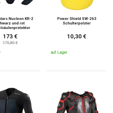
stars Nucleon KR-2
Power Shield SW-263
hwarz und rot
Schulterpolster
lsäulenprotektor
173 €
10,30 €
175,80 €
r
auf Lager