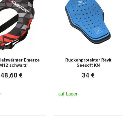
Halswärmer Emerze
Rückenprotektor Revit
M12 schwarz
Seesoft KN
48,60 €
34 €
r
auf Lager