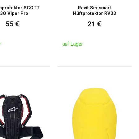
nprotektor SCOTT
Revit Seesmart
3O Viper Pro
Hüftprotektor RV33
55 €
21 €
r
auf Lager