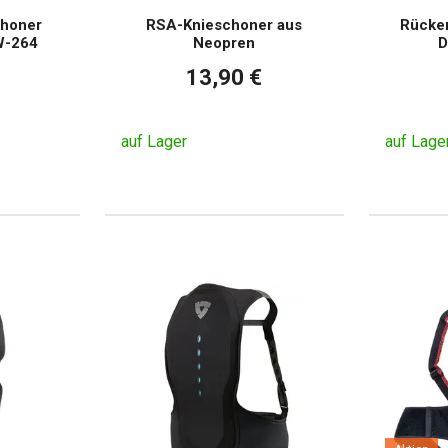
choner
RSA-Knieschoner aus
Rücke
W-264
Neopren
D
13,90 €
auf Lager
auf Lage