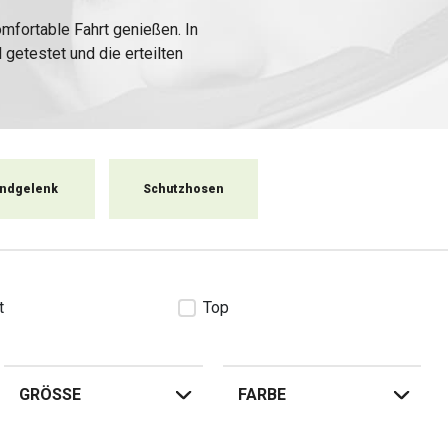
fortable Fahrt genießen. In
 getestet und die erteilten
r bietet Ihnen im Falle eines
ten immer an Ihre Sicherheit
sundheit.
ndgelenk
Schutzhosen
t
Top
GRÖSSE
FARBE