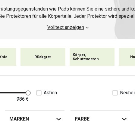
srüstungsgegenständen wie Pads können Sie eine sichere und kom
 Protektoren für alle Körperteile. Jeder Protektor wird speziell
strengsten europäischen Normen. Ein richtig ausgewählter Protekto
Volltext anzeigen
Sturzes, Aufpralls oder Unfalls einen angemessenen Schutz.
gen oder im herbstlichen Nieselregen unterwegs sind, Sie soll
Körper,
nd zu 100 % geschützt sein. Denken Sie immer zuerst an Ihre Ge
Knie
Rückgrat
Ha
Schutzwesten
Aktion
Neuhei
986
€
MARKEN
FARBE