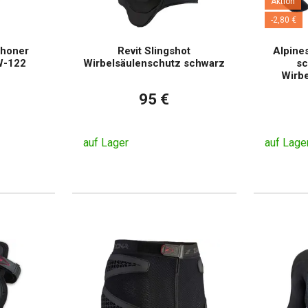
Aktion
-2,80 €
choner
Revit Slingshot
Alpine
W-122
Wirbelsäulenschutz schwarz
sc
Wirbe
95 €
auf Lager
auf Lage