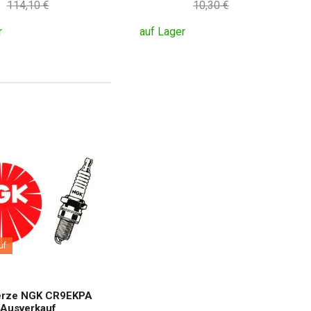
114,10 €
10,30 €
r
auf Lager
uf
erze NGK CR9EKPA
Ausverkauf