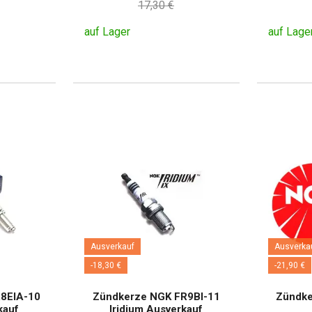
17,30 €
auf Lager
auf Lage
Ausverkauf
Ausverka
-18,30 €
-21,90 €
8EIA-10
Zündkerze NGK FR9BI-11
Zündk
kauf
Iridium Ausverkauf