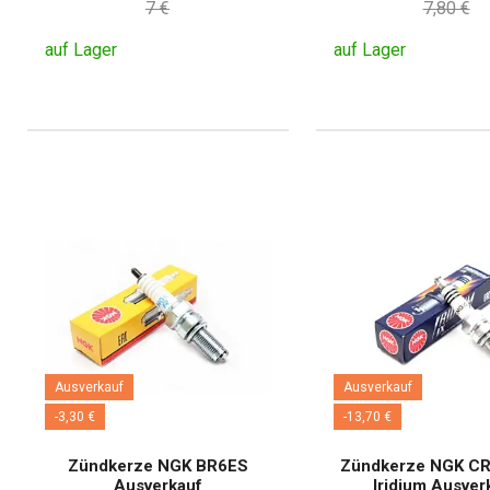
7 €
7,80 €
auf Lager
auf Lager
Ausverkauf
Ausverkauf
-3,30 €
-13,70 €
Zündkerze NGK BR6ES
Zündkerze NGK CR
Ausverkauf
Iridium Ausver