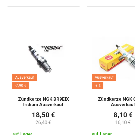
Ausverkauf
Ausverkauf
-7,90 €
-8 €
Zündkerze NGK BR9EIX
Zündkerze NGK 
Iridium Ausverkauf
Ausverkau
18,50 €
8,10 €
26,40 €
16,10 €
auf Lager
auf Lager