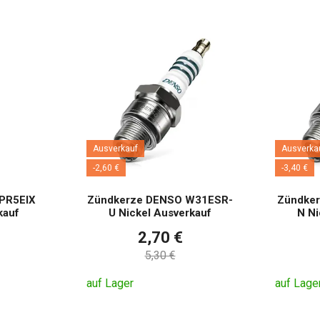
Ausverkauf
Ausverka
-2,60 €
-3,40 €
PR5EIX
Zündkerze DENSO W31ESR-
Zündke
kauf
U Nickel Ausverkauf
N Ni
2,70 €
5,30 €
auf Lager
auf Lage