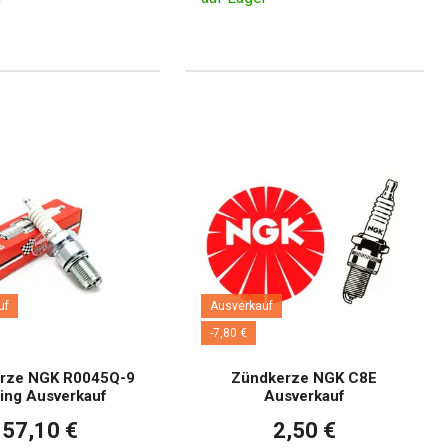
uf
Ausverkauf
-7,80 €
rze NGK R0045Q-9
Zündkerze NGK C8E
ing Ausverkauf
Ausverkauf
57,10 €
2,50 €