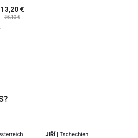
13,20 €
35,10 €
r
S?
Österreich
JIŘÍ
| Tschechien