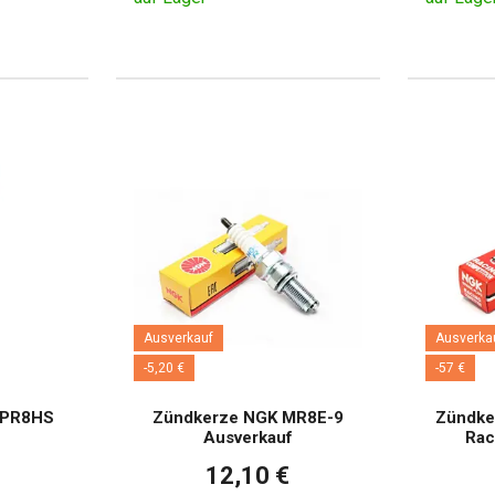
Ausverkauf
Ausverka
-5,20 €
-57 €
BPR8HS
Zündkerze NGK MR8E-9
Zündke
f
Ausverkauf
Rac
12,10 €