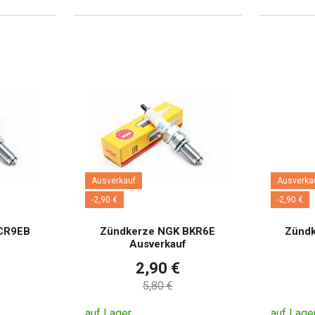
Ausverkauf
Ausverka
-2,90 €
-2,90 €
CR9EB
Zündkerze NGK BKR6E
Zünd
f
Ausverkauf
2,90 €
5,80 €
auf Lager
auf Lage