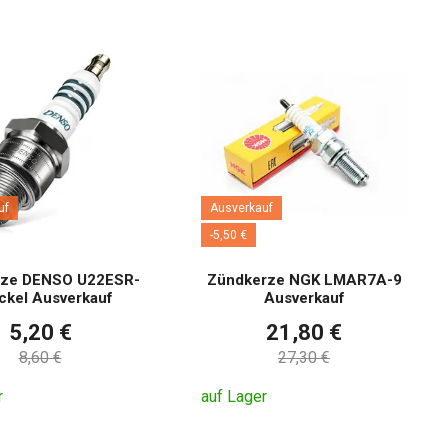
uf
Ausverkauf
-5,50 €
rze DENSO U22ESR-
Zündkerze NGK LMAR7A-9
ckel Ausverkauf
Ausverkauf
5,20 €
21,80 €
8,60 €
27,30 €
r
auf Lager