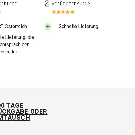
ter Kunde
Verifizierter Kunde
, Österreich
Schnelle Lieferung
le Lieferung; die
entsprach den
n in der
tabelle Ihres
gs. Bei Bedarf
ich gerne wieder
en. :-)
00 TAGE
ÜCKGABE ODER
MTAUSCH