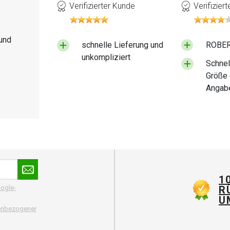
Verifizierter Kunde
Verifizier
und
schnelle Lieferung und
ROBERT
unkompliziert
Schnel
Größe 
Angabe
Größen
Katalo
würde 
bestell
1
R
ogle-
U
nenbezogener