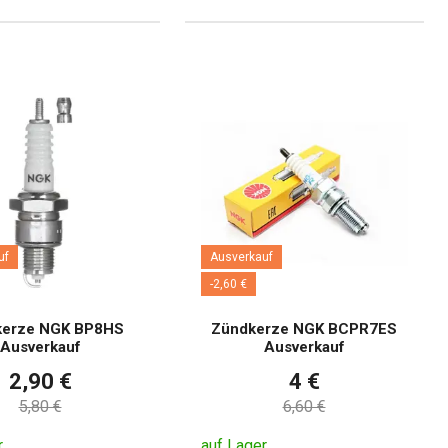
uf
Ausverkauf
-2,60 €
kerze NGK BP8HS
Zündkerze NGK BCPR7ES
Ausverkauf
Ausverkauf
2,90 €
4 €
5,80 €
6,60 €
r
auf Lager