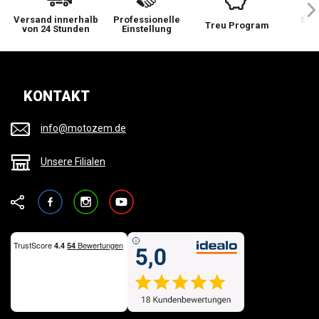
Versand innerhalb
Professionelle
Sie 
Treu Program
von 24 Stunden
Einstellung
wi
KONTAKT
info@motozem.de
Unsere Filialen
Facebook
Instagram
YouTube