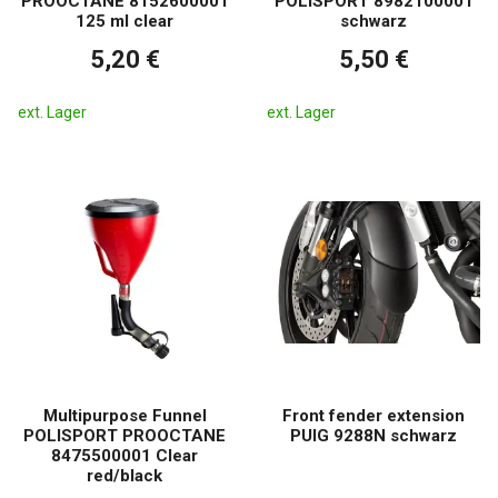
PROOCTANE 8152600001
POLISPORT 8982100001
125 ml clear
schwarz
5,20 €
5,50 €
ext. Lager
ext. Lager
Multipurpose Funnel
Front fender extension
POLISPORT PROOCTANE
PUIG 9288N schwarz
8475500001 Clear
red/black