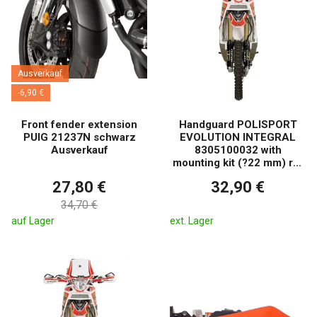
Ausverkauf
-6,90 €
Front fender extension
Handguard POLISPORT
PUIG 21237N schwarz
EVOLUTION INTEGRAL
Ausverkauf
8305100032 with
mounting kit (?22 mm) rot
CR 04
27,80 €
32,90 €
34,70 €
auf Lager
ext. Lager