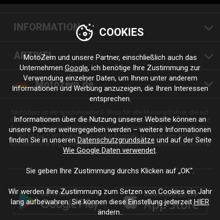
INFORMATION
COOKIES
ARTIKEL
MotoZem und unsere Partner, einschließlich auch das
Unternehmen
Google
, ich benötige Ihre Zustimmung zur
Verwendung einzelner Daten, um Ihnen unter anderem
Motozem.de
Informationen und Werbung anzuzeigen, die Ihren Interessen
entsprechen.
MotoZem ist ein spezialisierter E-Shop für alle Motorradfahrer, die auf
Informationen über die Nutzung unserer Website können an
der Suche nach hochwertiger Motorradbekleidung, Zubehör, Teilen und
Accessoires von bewährten Marken wie Alpinestars, Revit, SHIMA oder
unsere Partner weitergegeben werden – weitere Informationen
NEXX sind. Wir bieten eine große Auswahl an vorrätigen Artikeln,
finden Sie in unseren
Datenschutzgrundsätze
und auf der Seite
schnelle Lieferung, kompetente Beratung und eine persönliche Note für
Wie Google Daten verwendet
.
jede Fahrt und jeden Stil.
Sie geben Ihre Zustimmung durchs Klicken auf „OK“.
Wir werden Ihre Zustimmung zum Setzen von Cookies ein Jahr
lang aufbewahren. Sie können diese Einstellung jederzeit
HIER
ändern..