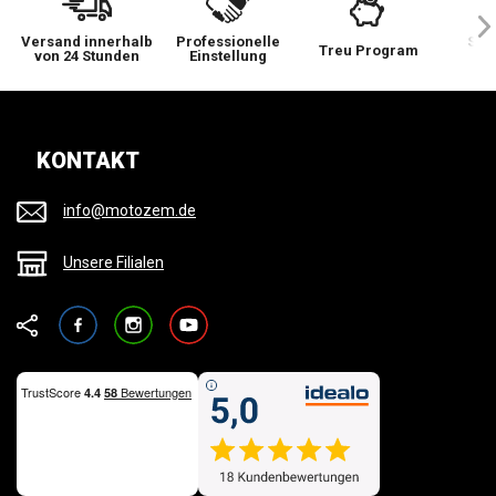
Versand innerhalb
Professionelle
Sie 
Treu Program
von 24 Stunden
Einstellung
wi
KONTAKT
info@motozem.de
Unsere Filialen
Facebook
Instagram
YouTube