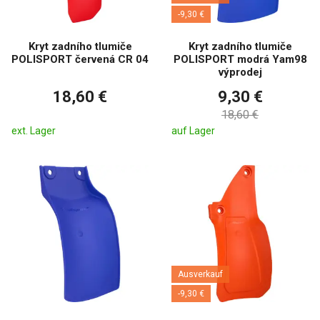
-9,30 €
Kryt zadního tlumiče
Kryt zadního tlumiče
POLISPORT červená CR 04
POLISPORT modrá Yam98
výprodej
18,60 €
9,30 €
18,60 €
ext. Lager
auf Lager
Ausverkauf
-9,30 €