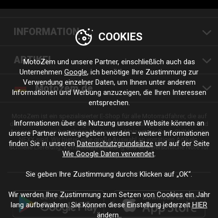
INFORMATION
COOKIES
ARTIKEL
MotoZem und unsere Partner, einschließlich auch das
Unternehmen
Google
, ich benötige Ihre Zustimmung zur
Verwendung einzelner Daten, um Ihnen unter anderem
Motozem.de
Informationen und Werbung anzuzeigen, die Ihren Interessen
entsprechen.
MotoZem ist ein spezialisierter E-Shop für alle Motorradfahrer, die auf
Informationen über die Nutzung unserer Website können an
der Suche nach hochwertiger Motorradbekleidung, Zubehör, Teilen und
Accessoires von bewährten Marken wie Alpinestars, Revit, SHIMA oder
unsere Partner weitergegeben werden – weitere Informationen
NEXX sind. Wir bieten eine große Auswahl an vorrätigen Artikeln,
finden Sie in unseren
Datenschutzgrundsätze
und auf der Seite
schnelle Lieferung, kompetente Beratung und eine persönliche Note für
Wie Google Daten verwendet
.
jede Fahrt und jeden Stil.
Sie geben Ihre Zustimmung durchs Klicken auf „OK“.
Wir werden Ihre Zustimmung zum Setzen von Cookies ein Jahr
lang aufbewahren. Sie können diese Einstellung jederzeit
HIER
ändern..