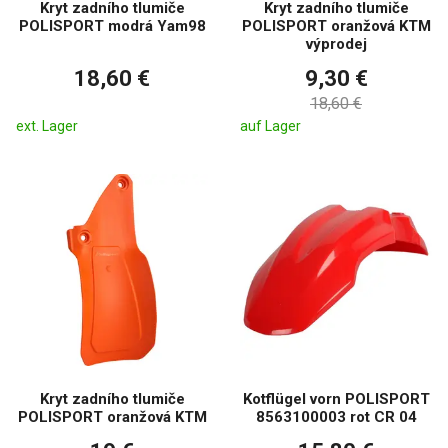
Kryt zadního tlumiče
Kryt zadního tlumiče
POLISPORT modrá Yam98
POLISPORT oranžová KTM
výprodej
18,60 €
9,30 €
18,60 €
ext. Lager
auf Lager
Kryt zadního tlumiče
Kotflügel vorn POLISPORT
POLISPORT oranžová KTM
8563100003 rot CR 04