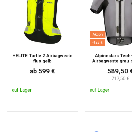
Aktion
-128 €
HELITE Turtle 2 Airbagweste
Alpinestars Tech
fluo gelb
Airbagweste grau-
ab 599 €
589,50 
717,50 €
auf Lager
auf Lager