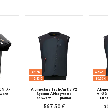
Aktion
Aktion
-12,40 €
-10,50 €
ON IX-
Alpinestars Tech-Air®3 V2
Alpine
warz-
System Airbagweste
Air®3
schwarz - II. Qualität
Airb
567,50 €
a