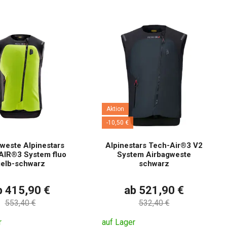
Aktion
-10,50 €
weste Alpinestars
Alpinestars Tech-Air®3 V2
IR®3 System fluo
System Airbagweste
elb-schwarz
schwarz
b 415,90 €
ab 521,90 €
553,40 €
532,40 €
r
auf Lager