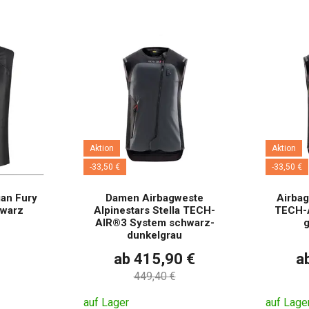
Aktion
Aktion
-33,50 €
-33,50 €
an Fury
Damen Airbagweste
Airbag
hwarz
Alpinestars Stella TECH-
TECH-A
AIR®3 System schwarz-
g
dunkelgrau
ab 415,90 €
a
449,40 €
auf Lager
auf Lage