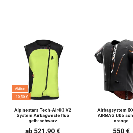
Aktion
-10,50 €
Alpinestars Tech-Air®3 V2
Airbagsystem IX
System Airbagweste fluo
AIRBAG U05 sch
gelb-schwarz
orange
ab 521,90 €
550 €