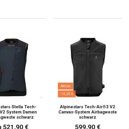
Aktion
-16,20 €
stars Stella Tech-
Alpinestars Tech-Air®3 V2
 V2 System Damen
Canvas-System Airbagweste
agweste schwarz
schwarz
b 521,90 €
599,90 €