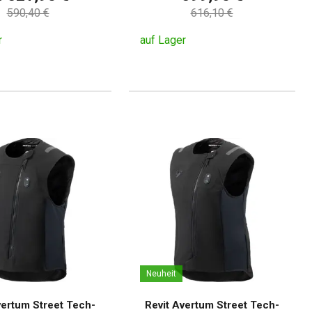
590,40 €
616,10 €
r
auf Lager
Neuheit
vertum Street Tech-
Revit Avertum Street Tech-