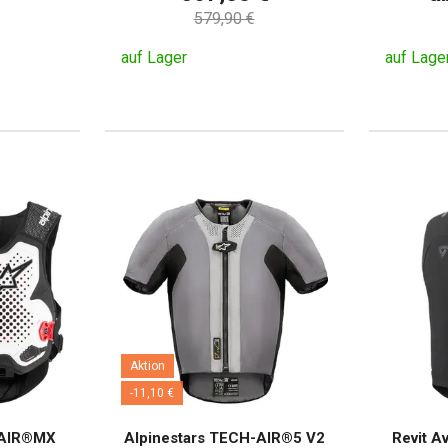
579,90 €
auf Lager
auf Lage
Aktion
-11,10 €
-AIR®MX
Alpinestars TECH-AIR®5 V2
Revit A